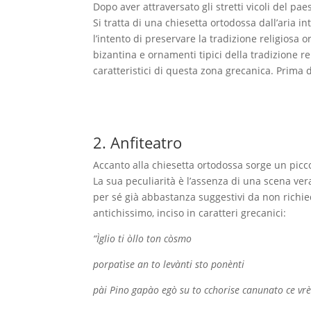
Dopo aver attraversato gli stretti vicoli del p
Si tratta di una chiesetta ortodossa dall’aria i
l’intento di preservare la tradizione religiosa 
bizantina e ornamenti tipici della tradizione rel
caratteristici di questa zona grecanica. Prima 
2. Anfiteatro
Accanto alla chiesetta ortodossa sorge un picco
La sua peculiarità è l’assenza di una scena vera
per sé già abbastanza suggestivi da non richied
antichissimo, inciso in caratteri grecanici:
“Ìglio ti òllo ton còsmo
porpatìse an to levànti sto ponènti
pài Pino gapào egò su to cchorise canunato ce vrè