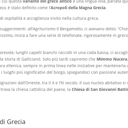
in cui questa
variante del greco antico
è una lingua viva, parlata q
so, è stato definito come l’
Acropoli della Magna Grecia
.
i ospitalità e accoglienza insito nella cultura greca.
 suggerimenti: all’Agriturismo Il Bergamotto, ci avevano detto: “Chie
lissimo, inizia a fare una serie di telefonate, rigorosamente in greco
vole, lunghi capelli bianchi raccolti in una coda bassa, ci accogli
la storia di Gallicianò. Solo più tardi capiremo che
Mimmo Nucera
ura ellenica, sempre in prima linea nelle iniziative per mantenerla
i luoghi più significativi del borgo, spiegandoci con passione autenti
grazioni dall’Oriente, tra il X e l’XI secolo. Il suo nucleo abitativo s
i trova la chiesa cattolica del paese, la
Chiesa di San Giovanni Batti
di Grecia