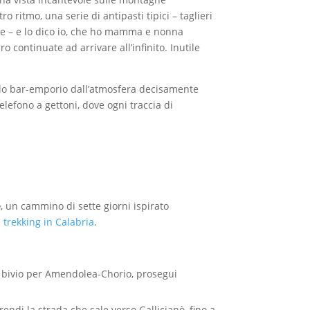
ro ritmo, una serie di antipasti tipici – taglieri
ione – e lo dico io, che ho mamma e nonna
continuate ad arrivare all’infinito. Inutile
iccolo bar-emporio dall’atmosfera decisamente
elefono a gettoni, dove ogni traccia di
e
, un cammino di sette giorni ispirato
i
trekking in Calabria
.
 / bivio per Amendolea-Chorio, prosegui
endi la strada che sale verso Gallicianò, fino a