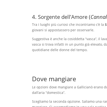
4. Sorgente dell’Amore (
Cannal
Tra i luoghi più curiosi che incontriamo c’è la
S
giovani si appostassero per osservarle.
Suggestiva è anche la cosiddetta “vasca”, il lav
vasca si trova infatti in un punto già elevato, 
quotidiane delle donne del tempo.
Dove mangiare
Le opzioni dove mangiare a Gallicianò erano d
dall’aria “domestica”.
Scegliamo la seconda opzione. Saliamo una ramp
mangiare. Ci accomodiamo in una sala rustica ma