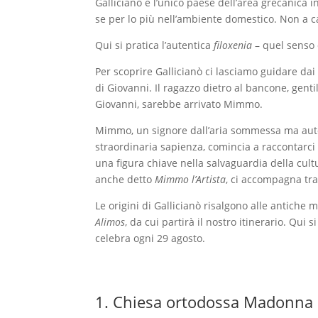
Gallicianò è l’unico paese dell’area grecanica 
se per lo più nell’ambiente domestico. Non a ca
Qui si pratica l’autentica
filoxenia
– quel senso d
Per scoprire Gallicianò ci lasciamo guidare dai
di Giovanni. Il ragazzo dietro al bancone, genti
Giovanni, sarebbe arrivato Mimmo.
Mimmo, un signore dall’aria sommessa ma autore
straordinaria sapienza, comincia a raccontarci 
una figura chiave nella salvaguardia della cult
anche detto
Mimmo l’Artista
, ci accompagna tra 
Le origini di Gallicianò risalgono alle antiche mi
Alimos
, da cui partirà il nostro itinerario. Qui s
celebra ogni 29 agosto.
1. Chiesa ortodossa Madonna 