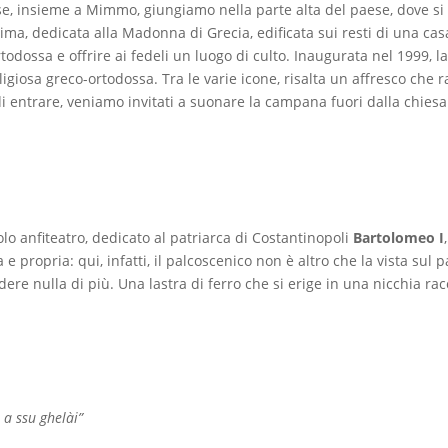
aese, insieme a Mimmo, giungiamo nella parte alta del paese, dove si
ntima, dedicata alla Madonna di Grecia, edificata sui resti di una cas
ortodossa e offrire ai fedeli un luogo di culto. Inaugurata nel 1999, 
igiosa greco-ortodossa. Tra le varie icone, risalta un affresco che ra
di entrare, veniamo invitati a suonare la campana fuori dalla chiesa
lo anfiteatro, dedicato al patriarca di Costantinopoli
Bartolomeo I
 e propria: qui, infatti, il palcoscenico non è altro che la vista sul
ere nulla di più. Una lastra di ferro che si erige in una nicchia ra
 a ssu ghelài”