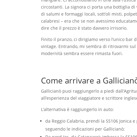
circostanti. La signora ci porta una bottiglia di 
di salumi e formaggi locali, sott’oli misti, po
calabresi – era che se non avessimo educatamen
dire che il prezzo è stato davvero irrisorio.
Finito il pranzo, ci dirigiamo verso l’unico bar
vintage. Entrando, mi sembra di ritrovarmi sul 
modernità sembra essere rimasta fuori.
Come arrivare a Gallician
Gallicianò puoi raggiungerlo a piedi dall’Agri
all’esperienza del viaggiatore e scrittore ingl
L’alternativa è raggiungerlo in auto:
da Reggio Calabria, prendi la SS106 Jonica e
seguendo le indicazioni per Gallicianò;
Da nord (es. da Catanzaro): imbocca la SS106 