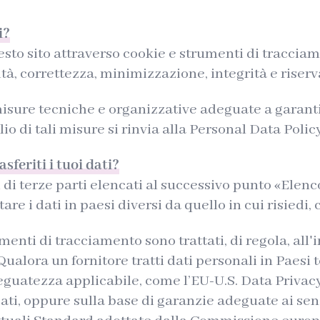
i?
uesto sito attraverso cookie e strumenti di traccia
ità, correttezza, minimizzazione, integrità e riser
i misure tecniche e organizzative adeguate a garanti
lio di tali misure si rinvia alla Personal Data Poli
sferiti i tuoi dati?
 di terze parti elencati al successivo punto «Elenc
are i dati in paesi diversi da quello in cui risiedi,
umenti di tracciamento sono trattati, di regola, al
lora un fornitore tratti dati personali in Paesi te
eguatezza applicabile, come l’EU-U.S. Data Privac
ati, oppure sulla base di garanzie adeguate ai sensi