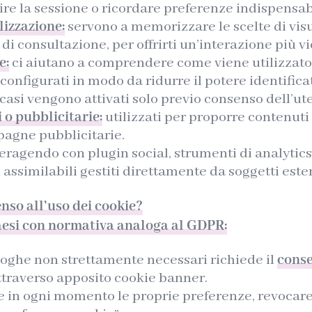
ire la sessione o ricordare preferenze indispensabi
lizzazione:
servono a memorizzare le scelte di vis
i consultazione, per offrirti un’interazione più vic
e:
ci aiutano a comprendere come viene utilizzato i
configurati in modo da ridurre il potere identifica
i casi vengono attivati solo previo consenso dell’ut
 o pubblicitarie:
utilizzati per proporre contenut
pagne pubblicitarie.
eragendo con plugin social, strumenti di analytic
i assimilabili gestiti direttamente da soggetti ester
nso all’uso dei cookie?
esi con normativa analoga al GDPR:
loghe non strettamente necessari richiede il
conse
attraverso apposito cookie banner.
re in ogni momento le proprie preferenze, revocar