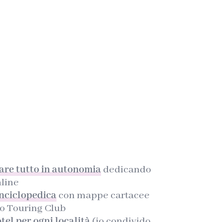
zare tutto in autonomia
dedicando
nline
nciclopedica
con mappe cartacee
 o Touring Club
otel per ogni località
(io condivido