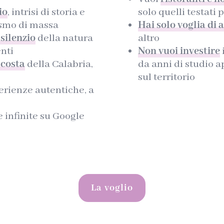
io
, intrisi di storia e
solo quelli testati
rismo di massa
Hai solo voglia di 
silenzio
della natura
altro
enti
Non vuoi investire
scosta
della Calabria,
da anni di studio 
sul territorio
erienze autentiche, a
e infinite su Google
La voglio