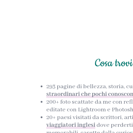
Cosa trov
293 pagine di bellezza, storia, c
straordinari che pochi conosco
200+ foto scattate da me con refl
editate con Lightroom e Photos
20+ paesi visitati da scrittori, art
viaggiatori inglesi
dove perderti
memorabili, casette dalla curi