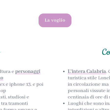
La voglio
i
Co
ultura e
personaggi
L’intera Calabria
.
no
turistica stile Lon
ex e iphone 13, e poi
in circolazione ma 
hop
personali vissute i
isti, studiosi e
centinaia di ore di
 tra tramonti
Luoghi che sono inac
osa forma umana e
interdizioni e altr