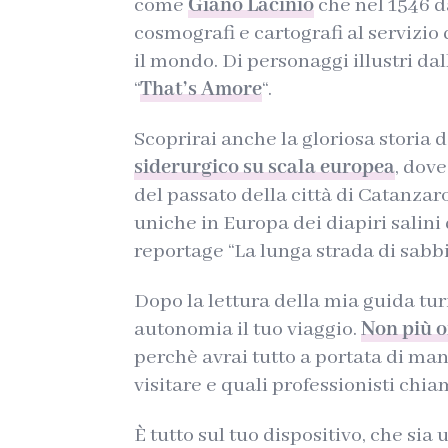
come
Giano Lacinio
che nel 1546 d
cosmografi e cartografi al servizi
il mondo. Di personaggi illustri da
“
That’s Amore
“.
Scoprirai anche la gloriosa storia 
siderurgico su scala europea
, dove
del passato della città di Catanzaro,
uniche in Europa dei diapiri salini
reportage “La lunga strada di sabbi
Dopo la lettura della mia guida turi
autonomia il tuo viaggio.
Non più o
perchè avrai tutto a portata di man
visitare e quali professionisti chia
È tutto sul tuo dispositivo, che sia