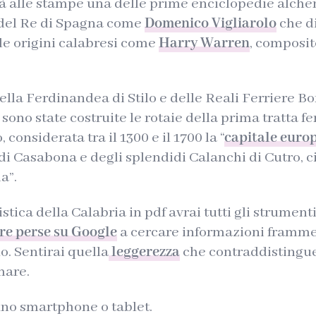
à alle stampe una delle prime enciclopedie alch
o del Re di Spagna come
Domenico Vigliarolo
che d
lle origini calabresi come
Harry Warren
, composi
della Ferdinandea di Stilo e delle Reali Ferriere 
 sono state costruite le rotaie della prima tratta f
 considerata tra il 1300 e il 1700 la “
capitale europ
 di Casabona e degli splendidi Calanchi di Cutro, c
a”.
stica della Calabria in pdf avrai tutti gli strumen
re perse su Google
a cercare informazioni frammen
o. Sentirai quella
leggerezza
che contraddistingue
mare.
 uno smartphone o tablet.