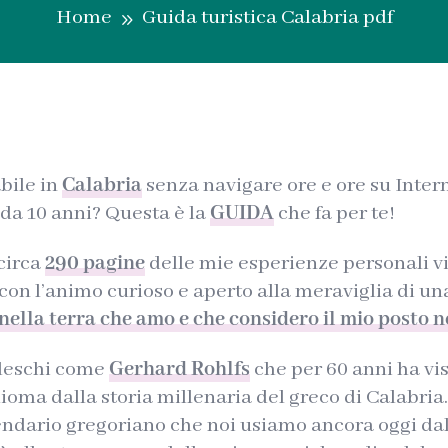
Home
Guida turistica Calabria pdf
9
bile in
Calabria
senza navigare ore e ore su Inter
o da 10 anni? Questa è la
GUIDA
che fa per te!
 circa
290 pagine
delle mie esperienze personali vi
 con l’animo curioso e aperto alla meraviglia di u
 nella terra che amo e che considero il mio posto 
edeschi come
Gerhard Rohlfs
che per 60 anni ha visi
dioma dalla storia millenaria del greco di Calabri
lendario gregoriano che noi usiamo ancora oggi dal