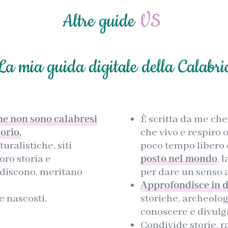
Altre guide
VS
La mia guida digitale della Calabri
che non sono calabresi
È scritta da me ch
orio.
che vivo e respiro o
uralistiche, siti
poco tempo libero 
oro storia e
posto nel mondo
, 
discono, meritano
per dare un senso a
Approfondisce in d
e nascosti.
storiche, archeolog
conoscere e divulg
Condivide storie, r