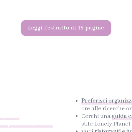
Leggi l'estratto di 18 pagine
È la guida giusta per te?
Non fa per te se:
 hai il desiderio di
Preferisci organiz
chi e il cuore di una
ore alle ricerche o
i giorno
Cerchi una
guida e
iscoprire la tua terra
stile Lonely Planet
Vuoi
ristoranti e h