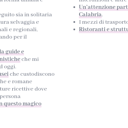
Un’attenzione part
guito sia in solitaria
Calabria
.
tura selvaggia e
I mezzi di trasporto
li e regionali,
Ristoranti e struttu
ando per il
da guide e
nistiche
che mi
 oggi.
usei
che custodiscono
eche e romane
ture ricettive dove
 persona
in questo magico