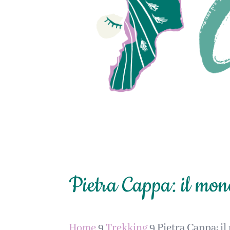
Pietra Cappa: il mono
Home
9
Trekking
9
Pietra Cappa: i