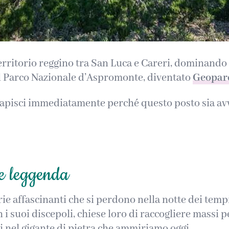
rritorio reggino tra San Luca e Careri, dominando u
del Parco Nazionale d’Aspromonte, diventato
Geopar
capisci immediatamente perché questo posto sia avv
 e leggenda
e affascinanti che si perdono nella notte dei tempi
 suoi discepoli, chiese loro di raccogliere massi p
si nel gigante di pietra che ammiriamo oggi.