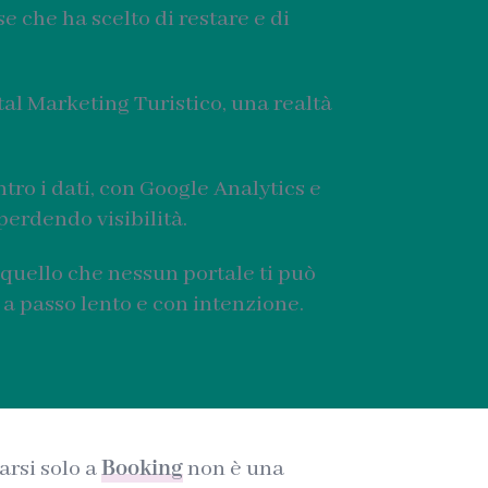
 che ha scelto di restare e di
ital Marketing Turistico, una realtà
ro i dati, con Google Analytics e
perdendo visibilità.
 quello che nessun portale ti può
, a passo lento e con intenzione.
arsi solo a
Booking
non è una