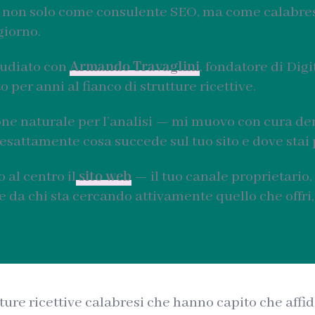
 non solo come consulente SEO, ma come calabrese
giorno.
studiato con
Armando Travaglini
, fondatore di Dig
 per anni al fianco di strutture ricettive.
ne naturale per l’analisi — mi muovo con cura dent
esattamente cosa succede sul tuo sito e dove stai 
 al centro il
sito web
— il tuo canale proprietario,
re da chi sta cercando attivamente quello che offri
ture ricettive calabresi che hanno capito che affid