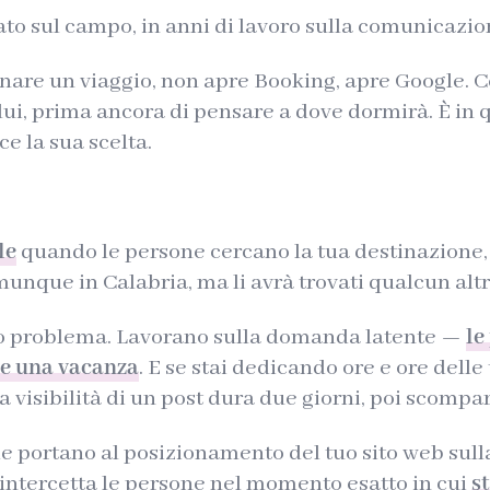
to sul campo, in anni di lavoro sulla comunicazion
nare un viaggio, non apre Booking, apre Google. C
 lui, prima ancora di pensare a dove dormirà. È in
ce la sua scelta.
le
quando le persone cercano la tua destinazione, 
munque in Calabria, ma li avrà trovati qualcun altr
to problema. Lavorano sulla domanda latente —
le
re una vacanza
. E se stai dedicando ore e ore dell
a visibilità di un post dura due giorni, poi scompar
che portano al posizionamento del tuo sito web sul
: intercetta le persone nel momento esatto in cui
s