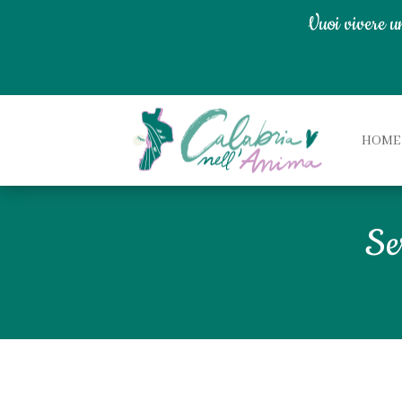
Vuoi vivere u
HOME
Se