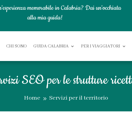
n'esperienza memorabile in Calabria? Dai un'occhiata
alla mia guida!
CHI SONO
GUIDA CALABRIA
PER I VIAGGIATORI
rvizi SEO per le strutture ricett
Home
Servizi per il territorio
9