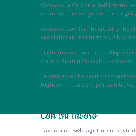
Conosco la Calabria dall’interno —
scommettere su questa terra ogni 
Conosco il settore hospitality: ho 
specializzata nel turismo, e lavorato
Da introversa ho una predisposizio
Google Search Console, per capire 
Le strategie che costruisco mettono
togliere — e la SEO, per farti trova
Con chi lavoro
Lavoro con B&b, agriturismi e strut