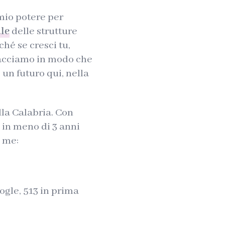
 mio potere per
ale
delle strutture
ché se cresci tu,
facciamo in modo che
un futuro qui, nella
lla Calabria. Con
 in meno di 3 anni
e me:
ogle, 513 in prima