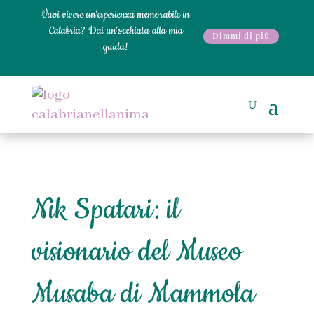
Vuoi vivere un'esperienza memorabile in
Calabria? Dai un'occhiata alla mia
Dimmi di più
guida!
Nik Spatari: il
visionario del Museo
Musaba di Mammola