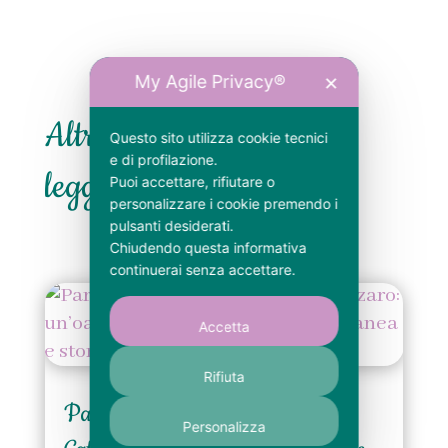
My Agile Privacy®
✕
Altri articoli che potresti
Questo sito utilizza cookie tecnici
e di profilazione.
leggere
Puoi accettare, rifiutare o
personalizzare i cookie premendo i
pulsanti desiderati.
Chiudendo questa informativa
continuerai senza accettare.
Accetta
Rifiuta
Parco della Biodiversità di
Personalizza