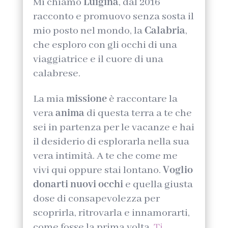
Mi chiamo
Luigina
, dal 2016
racconto e promuovo senza sosta il
mio posto nel mondo, la
Calabria
,
che esploro con gli occhi di una
viaggiatrice e il cuore di una
calabrese.
La mia
missione
è raccontare la
vera
anima
di questa terra a te che
sei in partenza per le vacanze e hai
il desiderio di esplorarla nella sua
vera intimità. A te che come me
vivi qui oppure stai lontano.
Voglio
donarti nuovi occhi
e quella giusta
dose di consapevolezza per
scoprirla, ritrovarla e innamorarti,
come fosse la prima volta.
Ti