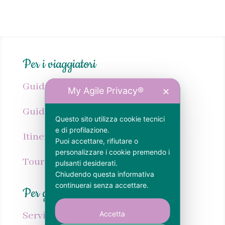
Per i viaggiatori
Guida pdf Calabria
My Agile Privacy®
✕
Guida cartacea Calabria
Questo sito utilizza cookie tecnici
e di profilazione.
Itinerari Calabria
Puoi accettare, rifiutare o
personalizzare i cookie premendo i
Tour personalizzato Calabria
pulsanti desiderati.
Chiudendo questa informativa
continuerai senza accettare.
Per gli host
Servizi SEO per strutture ricettive
Accetta