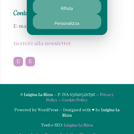
Rifiuta
Contatti
Personalizza
E-mail:
info@calabrianellanima.com
Iscriviti alla newsletter
© Luigina La Rizza
– P. IVA 03640320796 –
Privacy
Policy
–
Cookie Policy
Powered by WordPress – Designed with ♥︎ by
Luigina La
Rizza
Testi e SEO:
Luigina La Rizza