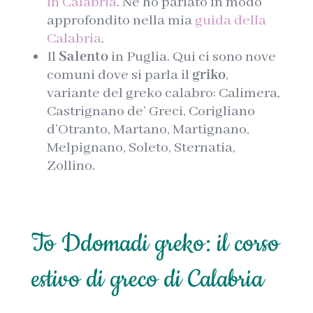
in Calabria
. Ne ho parlato in modo
approfondito nella mia
guida della
Calabria
.
Il
Salento
in Puglia. Qui ci sono nove
comuni dove si parla il
griko
,
variante del greko calabro: Calimera,
Castrignano de’ Greci, Corigliano
d’Otranto, Martano, Martignano,
Melpignano, Soleto, Sternatia,
Zollino.
To Ddomadi greko: il corso
estivo di greco di Calabria