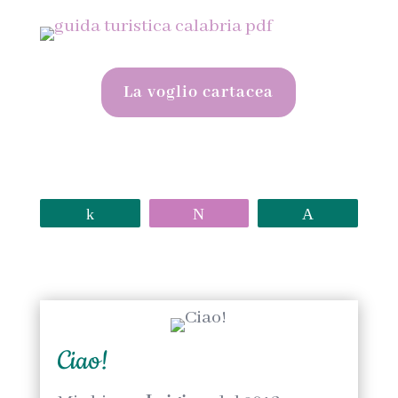
La voglio cartacea
Share
Tweet
Pin
Ciao!