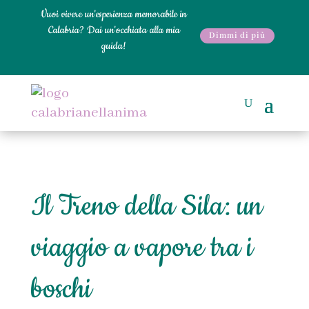
Vuoi vivere un'esperienza memorabile in
Calabria? Dai un'occhiata alla mia
Dimmi di più
guida!
Il Treno della Sila: un
viaggio a vapore tra i
boschi