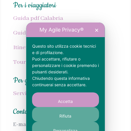
Per i viaggiatori
Guida pdf Calabria
My Agile Privacy®
✕
Guida cartacea Calabria
Questo sito utilizza cookie tecnici
Itinerari Calabria
e di profilazione.
Puoi accettare, rifiutare o
Tour personalizzato Calabria
personalizzare i cookie premendo i
pulsanti desiderati.
Per gli host
Chiudendo questa informativa
continuerai senza accettare.
Servizi SEO per strutture ricettive
Accetta
Contatti
Rifiuta
E-mail:
info@calabrianellanima.com
Personalizza