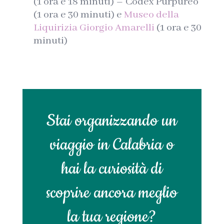
(1 ora e 18 minuti) – Codex Purpureo
(1 ora e 30 minuti) e
Museo della
Liquirizia Giorgio Amar
elli
(1 ora e 30
minuti)
Stai organizzando un
viaggio in Calabria o
hai la curiosità di
scoprire ancora meglio
la tua regione?