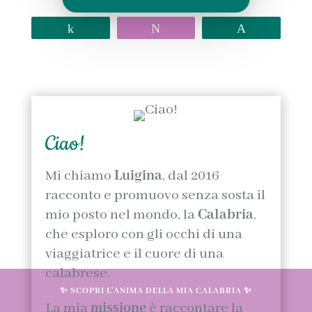
Share
Tweet
Pin
Ciao!
Mi chiamo
Luigina
, dal 2016
racconto e promuovo senza sosta il
mio posto nel mondo, la
Calabria
,
che esploro con gli occhi di una
viaggiatrice e il cuore di una
calabrese.
✨ SCOPRI L'ANIMA DELLA MIA CALABRIA ✨
La mia
missione
è raccontare la