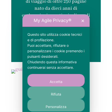
di viaggio di oltre 250 pagine
nato da dieci anni di
esplorazioni e centinaia di ore di
My Agile Privacy®
✕
ricerca. È disponibile sia in
versione digitale che cartacea.
Questo sito utilizza cookie tecnici
e di profilazione.
La voglio in pdf
Puoi accettare, rifiutare o
personalizzare i cookie premendo i
pulsanti desiderati.
Chiudendo questa informativa
continuerai senza accettare.
Accetta
La voglio cartacea
Rifiuta
Personalizza