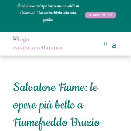
Vuoi vivere un'esperienza memorabile in
Calabria? Dai un'occhiata alla mia
Dimmi di più
guida!
Salvatore Fiume: le
opere più belle a
Fiumefreddo Bruzio