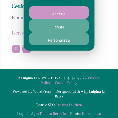
Contatti
Accetta
E-mail:
info@calabrianellanima.com
Rifiuta
Iscriviti alla newsletter
Personalizza
© Luigina La Rizza
– P. IVA 03640320796 –
Privacy
Policy
–
Cookie Policy
Powered by WordPress – Designed with ♥︎ by
Luigina La
Rizza
Testi e SEO:
Luigina La Rizza
Logo design:
Tamara Berlaffa
– Photo:
Deerspensa