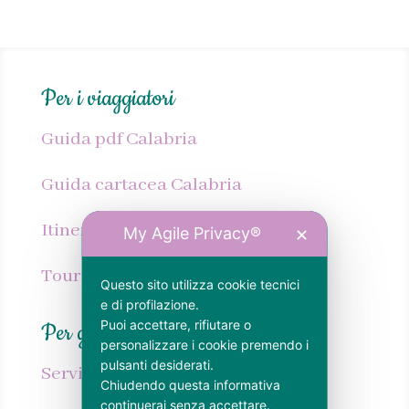
Per i viaggiatori
Guida pdf Calabria
Guida cartacea Calabria
Itinerari Calabria
My Agile Privacy®
✕
Tour personalizzato Calabria
Questo sito utilizza cookie tecnici
e di profilazione.
Puoi accettare, rifiutare o
Per gli host
personalizzare i cookie premendo i
pulsanti desiderati.
Servizi SEO per strutture ricettive
Chiudendo questa informativa
continuerai senza accettare.