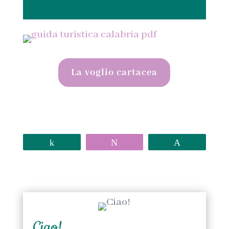
La voglio cartacea
Share
Tweet
Pin
Ciao!