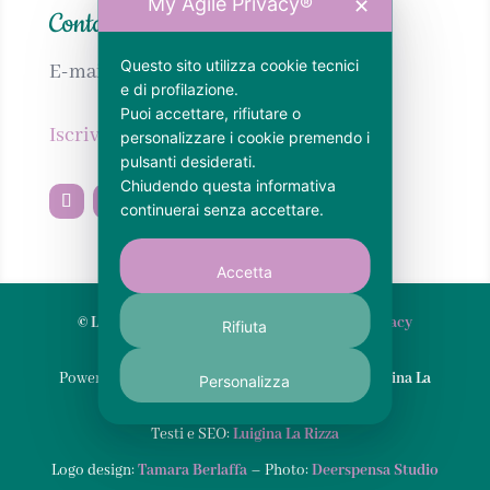
My Agile Privacy®
✕
Contatti
Questo sito utilizza cookie tecnici
E-mail:
info@calabrianellanima.com
e di profilazione.
Puoi accettare, rifiutare o
Iscriviti alla newsletter
personalizzare i cookie premendo i
pulsanti desiderati.
Chiudendo questa informativa
continuerai senza accettare.
Accetta
© Luigina La Rizza
– P. IVA 03640320796 –
Privacy
Rifiuta
Policy
–
Cookie Policy
Powered by WordPress – Designed with ♥︎ by
Luigina La
Personalizza
Rizza
Testi e SEO:
Luigina La Rizza
Logo design:
Tamara Berlaffa
– Photo:
Deerspensa Studio