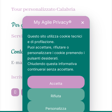
Tour personalizzato Calabria
My Agile Privacy®
✕
Per gli host
Servizi SEO per strutture ricettive
Questo sito utilizza cookie tecnici
e di profilazione.
Puoi accettare, rifiutare o
Contatti
personalizzare i cookie premendo i
pulsanti desiderati.
E-mail:
info@calabrianellanima.com
Chiudendo questa informativa
continuerai senza accettare.
Iscriviti alla newsletter
Accetta
Rifiuta
Personalizza