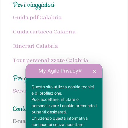
Per i viaggiatori
Guida pdf Calabria
Guida cartacea Calabria
Itinerari Calabria
Tour personalizzato Calabria
My Agile Privacy®
✕
Per gli host
Questo sito utilizza cookie tecnici
Servizi SEO per strutture ricettive
e di profilazione.
Puoi accettare, rifiutare o
personalizzare i cookie premendo i
Contatti
pulsanti desiderati.
Chiudendo questa informativa
E-mail:
info@calabrianellanima.com
continuerai senza accettare.